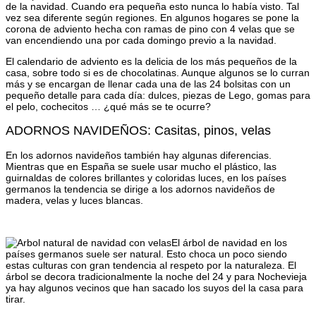
de la navidad. Cuando era pequeña esto nunca lo había visto. Tal
vez sea diferente según regiones. En algunos hogares se pone la
corona de adviento hecha con ramas de pino con 4 velas que se
van encendiendo una por cada domingo previo a la navidad.
El calendario de adviento es la delicia de los más pequeños de la
casa, sobre todo si es de chocolatinas. Aunque algunos se lo curran
más y se encargan de llenar cada una de las 24 bolsitas con un
pequeño detalle para cada día: dulces, piezas de Lego, gomas para
el pelo, cochecitos … ¿qué más se te ocurre?
ADORNOS NAVIDEÑOS: Casitas, pinos, velas
En los adornos navideños también hay algunas diferencias.
Mientras que en España se suele usar mucho el plástico, las
guirnaldas de colores brillantes y coloridas luces, en los países
germanos la tendencia se dirige a los adornos navideños de
madera, velas y luces blancas.
El árbol de navidad en los
países germanos suele ser natural. Esto choca un poco siendo
estas culturas con gran tendencia al respeto por la naturaleza. El
árbol se decora tradicionalmente la noche del 24 y para Nochevieja
ya hay algunos vecinos que han sacado los suyos del la casa para
tirar.