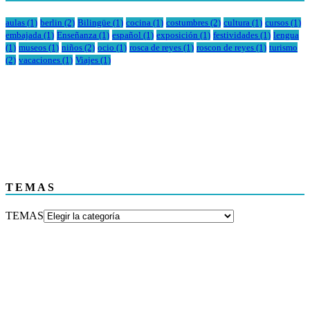
aulas
(1)
berlin
(2)
Bilingüe
(1)
cocina
(1)
costumbres
(2)
cultura
(1)
cursos
(1)
embajada
(1)
Enseñanza
(1)
español
(1)
exposición
(1)
festividades
(1)
lengua
(1)
museos
(1)
niños
(2)
ocio
(1)
rosca de reyes
(1)
roscon de reyes
(1)
turismo
(2)
vacaciones
(1)
Viajes
(1)
TEMAS
TEMAS