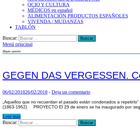
OCIO Y CULTURA
MÉDICOS en español
ALIMENTACIÓN PRODUCTOS ESPAÑOLES
VIVENDA / MUDANZAS
TABLÓN
Buscar:
Menú principal
Etiqueta:
exposición
GEGEN DAS VERGESSEN. Cont
06/02/2018
26/02/2018
-
Deja un comentario
„Aquellos que no recuerdan el pasado están condenados a repetirlo“ 
(1863-1952) PROYECTO El 29 de enero se ha inaugurado por segun
Leer más
Buscar: