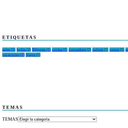
ETIQUETAS
aulas
(1)
berlin
(2)
Bilingüe
(1)
cocina
(1)
costumbres
(2)
cultura
(1)
cursos
(1)
e
vacaciones
(1)
Viajes
(1)
TEMAS
TEMAS